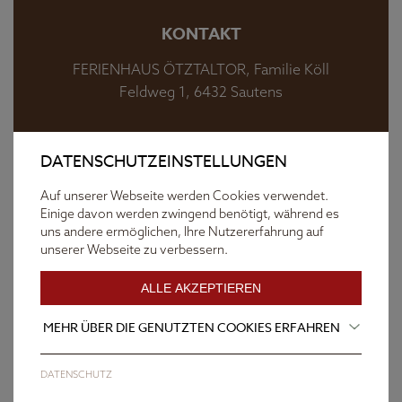
KONTAKT
FERIENHAUS ÖTZTALTOR, Familie Köll
Feldweg 1, 6432 Sautens
Telefon:
+43 (0) 6645954421
DATENSCHUTZEINSTELLUNGEN
Mail:
info@oetztaltor.at
Auf unserer Webseite werden Cookies verwendet.
Einige davon werden zwingend benötigt, während es
SERVICE & INFOS
uns andere ermöglichen, Ihre Nutzererfahrung auf
unserer Webseite zu verbessern.
Impressum
Datenschutz
ALLE AKZEPTIEREN
MEHR ÜBER DIE GENUTZTEN COOKIES ERFAHREN
Sitemap
STUDIOELF.at
DATENSCHUTZ